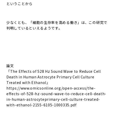
ということから
少なくとも、「細胞の生存率を高める働き」は、この研究で
判明しているといえるようです。
論文
「The Effects of 528 Hz Sound Wave to Reduce Cell
Death in Human Astrocyte Primary Cell Culture
Treated with Ethanol」
https://www.omicsonline.org/open-access/the-
effects-of-528-hz-sound-wave-to-reduce-cell-death-
in-human-astrocyteprimary-cell-culture-treated-
with-ethanol-2155-6105-1000335.pdf